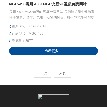
MGC-450贵州 450LMGC光照91视频免费网站
贵州 450LMGC光照91视频免费网站 是细胞组织生长培育、
种子发芽、育苗、昆虫小动物的饲养、微生物抗生物的培养
保存理想的设备，特别适用于生物工程、医学研究、农业科
更新时间：2025-07-15
学、水产、畜牧等领域从事生产和科研作恒温、光照实验培
产品型号：MGC-450
养的装置
浏览量：3977
查看更多 +
下一页
末页