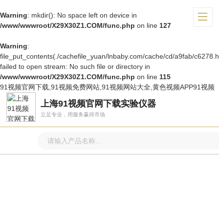
Warning
: mkdir(): No space left on device in
/www/wwwroot/X29X30Z1.COM/func.php
on line
127
Warning
:
file_put_contents(./cachefile_yuan/lnbaby.com/cache/cd/a9fab/c6278.h
failed to open stream: No such file or directory in
/www/wwwroot/X29X30Z1.COM/func.php
on line
115
91视频官网下载,91视频免费网站,91视频网站大全,黄色视频APP91视频
上海91视频官网下载实验仪器
立足专业，用服务赢得市场
产品中心
PRODUCTS CENTER