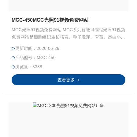
MGC-450MGC光照91视频免费网站
MGC光照91视频免费网站 MGC系列智能可编程光照91视频
免费网站是细胞组织生长培育、种子发芽、育苗、昆虫小动
物的饲养、微生物抗生物的培养保存理想的设备，特别适用
更新时间：2026-06-26
于生物工程、医学研究、农业科学、水产、畜牧等领域从事
产品型号：MGC-450
生产和科研作恒温、光照实验培养的装置。
浏览量：5338
查看更多 +